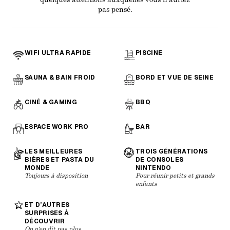
quelques attentions auxquelles vous n'auriez
pas pensé.
WIFI ULTRA RAPIDE
PISCINE
SAUNA & BAIN FROID
BORD ET VUE DE SEINE
CINÉ & GAMING
BBQ
ESPACE WORK PRO
BAR
LES MEILLEURES
TROIS GÉNÉRATIONS
BIÈRES ET PASTA DU
DE CONSOLES
MONDE
NINTENDO
Toujours à disposition
Pour réunir petits et grands
enfants
ET D’AUTRES
SURPRISES À
DÉCOUVRIR
On n'en dit pas plus